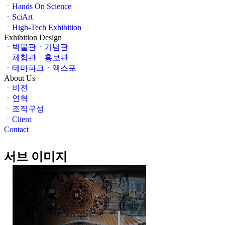
ㆍHands On Science
ㆍSciArt
ㆍHigh-Tech Exhibition
Exhibition Design
ㆍ박물관ㆍ기념관
ㆍ체험관ㆍ홍보관
ㆍ테마파크ㆍ엑스포
About Us
ㆍ비전
ㆍ연혁
ㆍ조직구성
ㆍClient
Contact
서브 이미지