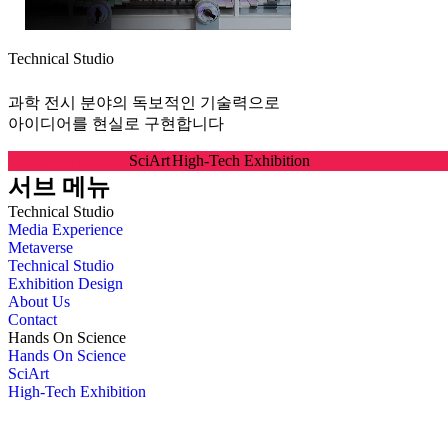
Technical Studio
과학 전시 분야의 독보적인 기술력으로
아이디어를 현실로 구현합니다
Hands On Science
SciArt
High-Tech Exhibition
서브 메뉴
Technical Studio
Media Experience
Metaverse
Technical Studio
Exhibition Design
About Us
Contact
Hands On Science
Hands On Science
SciArt
High-Tech Exhibition