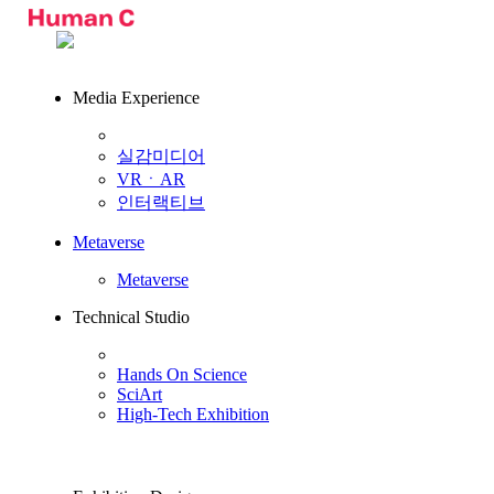
Media Experience
실감미디어
VRㆍAR
인터랙티브
Metaverse
Metaverse
Technical Studio
Hands On Science
SciArt
High-Tech Exhibition