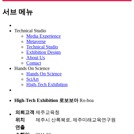
서브 메뉴
Technical Studio
Media Experience
Metaverse
Technical Studio
Exhibition Design
About Us
Contact
Hands On Science
Hands On Science
SciArt
High-Tech Exhibition
High-Tech Exhibition
로보보아
Ro-boa
의뢰고객
제주교육청
위치
제주시 산록북로, 제주미래교육연구원
연출