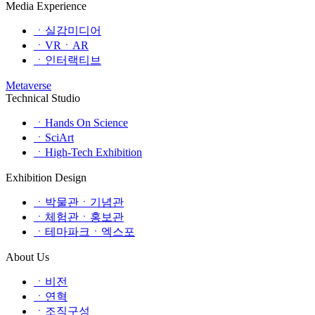
Media Experience
ㆍ실감미디어
ㆍVRㆍAR
ㆍ인터랙티브
Metaverse
Technical Studio
ㆍHands On Science
ㆍSciArt
ㆍHigh-Tech Exhibition
Exhibition Design
ㆍ박물관ㆍ기념관
ㆍ체험관ㆍ홍보관
ㆍ테마파크ㆍ엑스포
About Us
ㆍ비전
ㆍ연혁
ㆍ조직구성