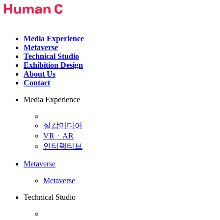
Media Experience
Metaverse
Technical Studio
Exhibition Design
About Us
Contact
Media Experience
실감미디어
VRㆍAR
인터랙티브
Metaverse
Metaverse
Technical Studio