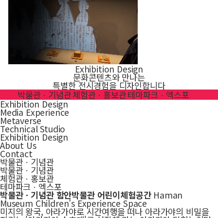
Exhibition Design
문화콘텐츠와 만나는
특별한 전시경험을 디자인합니다
전체
박물관ㆍ기념관
체험관ㆍ홍보관
테마파크ㆍ엑스포
Exhibition Design
Media Experience
Metaverse
Technical Studio
Exhibition Design
About Us
Contact
박물관ㆍ기념관
박물관ㆍ기념관
체험관ㆍ홍보관
테마파크ㆍ엑스포
박물관ㆍ기념관
함안박물관 어린이체험공간
Haman
Museum Children’s Experience Space
미지의 왕국, 아라가야로 시간여행을 떠나 아라가야의 비밀을