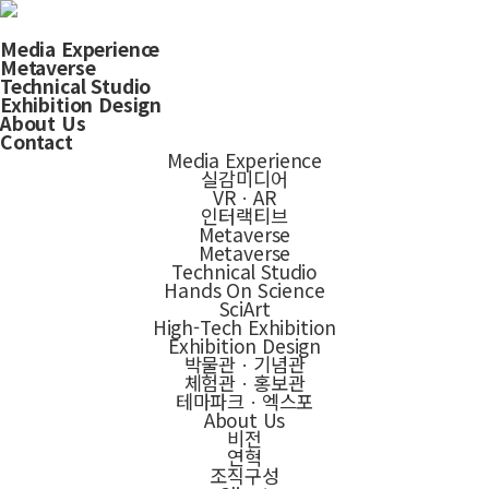
Media Experience
Metaverse
Technical Studio
Exhibition Design
About Us
Contact
Media Experience
실감미디어
VRㆍAR
인터랙티브
Metaverse
Metaverse
Technical Studio
Hands On Science
SciArt
High-Tech Exhibition
Exhibition Design
박물관ㆍ기념관
체험관ㆍ홍보관
테마파크ㆍ엑스포
About Us
비전
연혁
조직구성