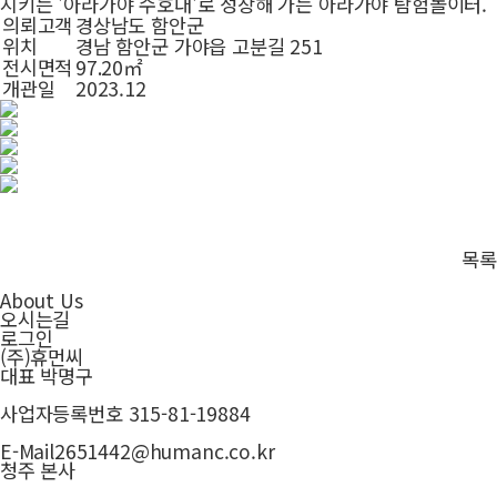
지키는 '아라가야 수호대'로 성장해 가는 아라가야 탐험놀이터.
의뢰고객
경상남도 함안군
위치
경남 함안군 가야읍 고분길 251
전시면적
97.20㎡
개관일
2023.12
목록
About Us
오시는길
로그인
(주)휴먼씨
대표
박명구
사업자등록번호
315-81-19884
E-Mail
2651442@humanc.co.kr
청주 본사